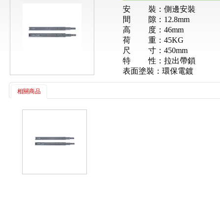
安
裝：側邊安裝
間
隙：
12.8mm
高
度：
46mm
荷
重：
45KG
尺
寸：
450mm
特
性：拉出帶鎖
表面塗裝：環保電鍍
相關商品