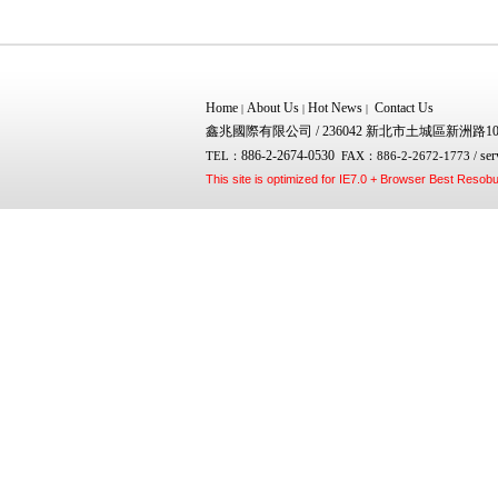
Home
About Us
Hot News
Contact Us
|
|
|
鑫兆國際有限公司 / 236042 新北市土城區新洲路1
886-2-2674-0530
ser
TEL：
FAX：886-2-2672-1773 /
This site is optimized for IE7.0 + Browser Best Resob